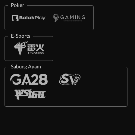
Poker
E-Sports
Sabung Ayam