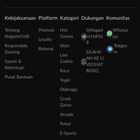
Kebijaksanaan
Platform
Kategori
Dukungan
Komunitas
Tentang
Promosi
Hot
@Nagasl
Whatsa
Nagaslot168
Games
ot16816
pp
Loyalty
8
Responsible
Slots
Telegra
Referral
Gaming
SILAHK
m
Live
AN KE LI
Syarat &
Casino
VECHAT
Ketentuan
Race
BOSQ
Pusat Bantuan
Togel
Olahraga
Crash
Game
Arcade
Poker
E-Sports