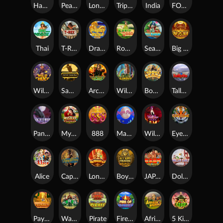
Happy Lantern
Peace&Long Life
Long Teng Hu Xiao
Triple Twister
India
FORTUNE
Thai
T-REX
Dragon's Riches
Robin Hood
Sea Captain
Big Prosperity
Wild Chuco
Samurai
Archer
Wild Elements
Bonus Bears
Tally Ho
Panther Moon
Mystery Of The Orient
888
Magic Pearl
Wild Fox
Eyes of Fortune
Alice
Captain
LongTengHuXiao2
Boy King
JAPAN
Dollar Eagle
Pay Dirt
Water Margin
Pirate
Fire of Riverside
African Wildlife
5 Kings