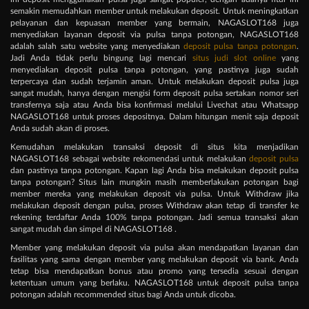
semakin memudahkan member untuk melakukan deposit. Untuk meningkatkan
pelayanan dan kepuasan member yang bermain, NAGASLOT168 juga
menyediakan layanan deposit via pulsa tanpa potongan, NAGASLOT168
adalah salah satu website yang menyediakan
deposit pulsa tanpa potongan
.
Jadi Anda tidak perlu bingung lagi mencari
situs judi slot online
yang
menyediakan deposit pulsa tanpa potongan, yang pastinya juga sudah
terpercaya dan sudah terjamin aman. Untuk melakukan deposit pulsa juga
sangat mudah, hanya dengan mengisi form deposit pulsa sertakan nomor seri
transfernya saja atau Anda bisa konfirmasi melalui Livechat atau Whatsapp
NAGASLOT168 untuk proses depositnya. Dalam hitungan menit saja deposit
Anda sudah akan di proses.
Kemudahan melakukan transaksi deposit di situs kita menjadikan
NAGASLOT168 sebagai website rekomendasi untuk melakukan
deposit pulsa
dan pastinya tanpa potongan. Kapan lagi Anda bisa melakukan deposit pulsa
tanpa potongan? Situs lain mungkin masih memberlakukan potongan bagi
member mereka yang melakukan deposit via pulsa. Untuk Withdraw jika
melakukan deposit dengan pulsa, proses Withdraw akan tetap di transfer ke
rekening terdaftar Anda 100% tanpa potongan. Jadi semua transaksi akan
sangat mudah dan simpel di NAGASLOT168 .
Member yang melakukan deposit via pulsa akan mendapatkan layanan dan
fasilitas yang sama dengan member yang melakukan deposit via bank. Anda
tetap bisa mendapatkan bonus atau promo yang tersedia sesuai dengan
ketentuan umum yang berlaku. NAGASLOT168 untuk deposit pulsa tanpa
potongan adalah recommended situs bagi Anda untuk dicoba.