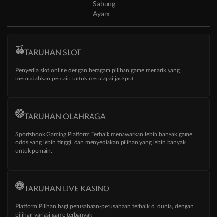
Sabung
Ayam
TARUHAN SLOT
Penyedia slot online dengan beragam pilihan game menarik yang
memudahkan pemain untuk mencapai jackpot
TARUHAN OLAHRAGA
Sportsbook Gaming Platform Terbaik menawarkan lebih banyak game,
odds yang lebih tinggi, dan menyediakan pilihan yang lebih banyak
untuk pemain.
TARUHAN LIVE KASINO
Platform Pilihan bagi perusahaan-perusahaan terbaik di dunia, dengan
pilihan variasi game terbanyak