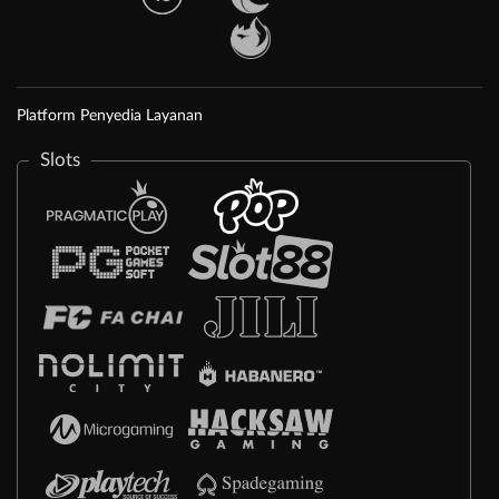
Platform Penyedia Layanan
Slots