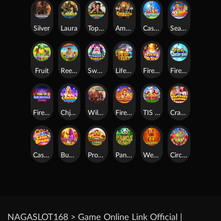
Silver
Laura
Top Gun
Amazon
Caster Surprise
Seasons
Fruit
Reel King Mega
Sweetbakery
Life of luxury II
Fire of Villa Street
Fire of glacier gold
Fire of Rue Royale
Chjcken Djnner
Wild Buffalo
Fire Wheel
TIS The Season
Crazy Restaurant
Cash Spark
Buffalo Gold
Prosperous Lions
Panda Magic II
Wealth
Circus
NAGASLOT168 > Game Online Link Official |