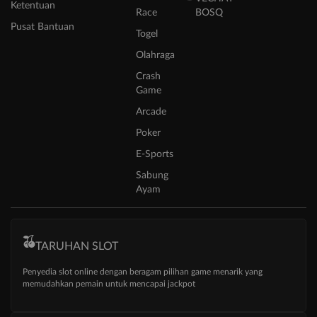
Ketentuan
Race
BOSQ
Pusat Bantuan
Togel
Olahraga
Crash
Game
Arcade
Poker
E-Sports
Sabung
Ayam
TARUHAN SLOT
Penyedia slot online dengan beragam pilihan game menarik yang
memudahkan pemain untuk mencapai jackpot