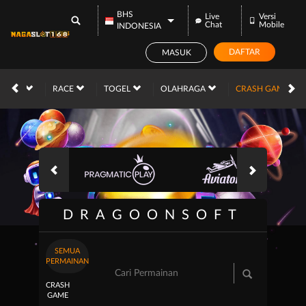
BHS
Live
Versi
Chat
Mobile
INDONESIA
DAFTAR
MASUK
CASINO
RACE
TOGEL
OLAHRAGA
CRASH GAME
DRAGOONSOFT
SEMUA
PERMAINAN
CRASH
GAME