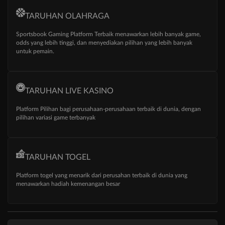
TARUHAN OLAHRAGA
Sportsbook Gaming Platform Terbaik menawarkan lebih banyak game,
odds yang lebih tinggi, dan menyediakan pilihan yang lebih banyak
untuk pemain.
TARUHAN LIVE KASINO
Platform Pilihan bagi perusahaan-perusahaan terbaik di dunia, dengan
pilihan variasi game terbanyak
TARUHAN TOGEL
Platform togel yang menarik dari perusahan terbaik di dunia yang
menawarkan hadiah kemenangan besar