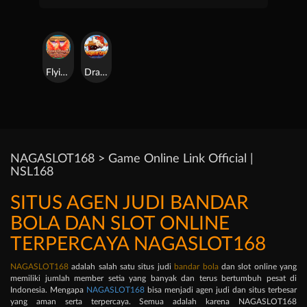
Flying Phoenix
Dragon or Crash
NAGASLOT168 > Game Online Link Official |
NSL168
SITUS AGEN JUDI BANDAR
BOLA DAN SLOT ONLINE
TERPERCAYA NAGASLOT168
NAGASLOT168
adalah salah satu situs judi
bandar bola
dan slot online yang
memiliki jumlah member setia yang banyak dan terus bertumbuh pesat di
Indonesia. Mengapa
NAGASLOT168
bisa menjadi agen judi dan situs terbesar
yang aman serta terpercaya. Semua adalah karena NAGASLOT168