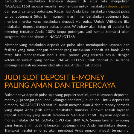
Kemudahan melakukan transaksi deposit di situs kita menjadikan
NAGASLOT168 sebagai website rekomendasi untuk melakukan
deposit pulsa
dan pastinya tanpa potongan. Kapan lagi Anda bisa melakukan deposit pulsa
tanpa potongan? Situs lain mungkin masih memberlakukan potongan bagi
member mereka yang melakukan deposit via pulsa. Untuk Withdraw jika
melakukan deposit dengan pulsa, proses Withdraw akan tetap di transfer ke
rekening terdaftar Anda 100% tanpa potongan. Jadi semua transaksi akan
sangat mudah dan simpel di NAGASLOT168 .
Member yang melakukan deposit via pulsa akan mendapatkan layanan dan
fasilitas yang sama dengan member yang melakukan deposit via bank. Anda
tetap bisa mendapatkan bonus atau promo yang tersedia sesuai dengan
ketentuan umum yang berlaku. NAGASLOT168 untuk deposit pulsa tanpa
potongan adalah recommended situs bagi Anda untuk dicoba.
JUDI SLOT DEPOSIT E-MONEY
PALING AMAN DAN TERPERCAYA
Bukan hanya deposit pulsa saja yang populer saat ini, untuk layanan deposit e-
money juga sangat populer di kalangan pencinta judi online. Untuk deposit via
e-money NAGASLOT168 saat ini sudah menyediakan 4 tipe e-money berbeda
yang dapat Anda pilih untuk melakukan transaksi. Berikut adalah layanan
deposit e-money yang sudah tersedia di NAGASLOT168 , layanan deposit e-
money melalui DANA, GOPAY, OVO dan LINK AJA. Semua layanan e-money
yang tersedia ini tidak dikenakan potongan jika Anda melakukan deposit.
Transaksi melalui e-money akan membuat Anda semakin mudah bermain di