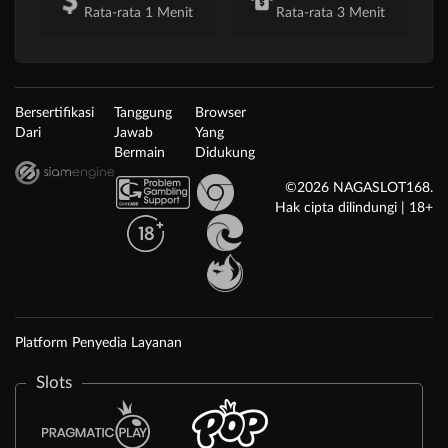
Rata-rata 1 Menit
Rata-rata 3 Menit
Bersertifikasi
Tanggung
Browser
Dari
Jawab
Yang
Bermain
Didukung
©2026 NAGASLOT168.
Hak cipta dilindungi | 18+
Platform Penyedia Layanan
Slots