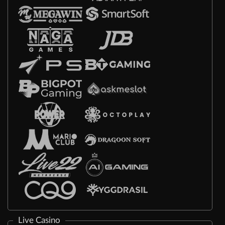
Live Casino