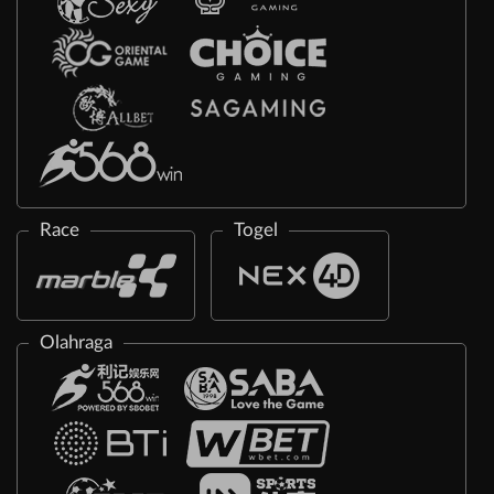
Race
Togel
Olahraga