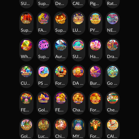
SUGAR TEDDY
Super Win
Deng Deng
CAISHEN-LUCKY SPREAD
Piggy Master
Rat of Wealth
Super Powerful
FANTASY - SOUTHEAST ASIA
Super Boom
LUCKY ACE
PYRAMID OF FLAMES
NECROMANCER SHA
What The FA
Super Rich
Aurora Wolf
SUPER LUCKY
Hand Of God
Dragon Boat Festival
CUBE?
PS Club
Fortune God
DA FU GUI
Burlesque 2
Go Clash
FEATURE BUY・SUPER POWERFUL
Golden Zongzi
FEATURE BUY - Golden Pig
Challenge・Golden Pig
Fortune Teller
Chef Husky
Golden Week
Lucky Poker 2
China Empress
MYSTIC LEGEND 2
Fortune Bull
CAISHEN DADDY