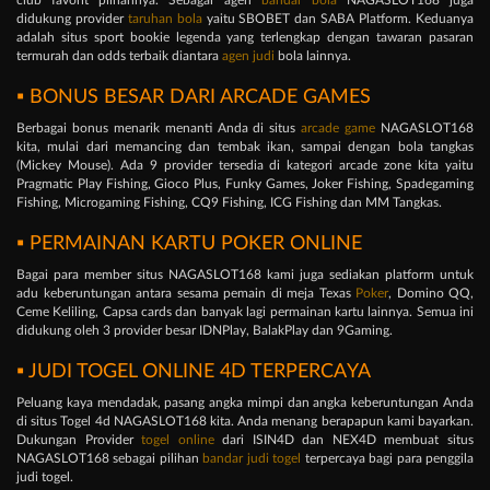
club favorit pilhannya. Sebagai agen
bandar bola
NAGASLOT168 juga
didukung provider
taruhan bola
yaitu SBOBET dan SABA Platform. Keduanya
adalah situs sport bookie legenda yang terlengkap dengan tawaran pasaran
termurah dan odds terbaik diantara
agen judi
bola lainnya.
▪ BONUS BESAR DARI ARCADE GAMES
Berbagai bonus menarik menanti Anda di situs
arcade game
NAGASLOT168
kita, mulai dari memancing dan tembak ikan, sampai dengan bola tangkas
(Mickey Mouse). Ada 9 provider tersedia di kategori arcade zone kita yaitu
Pragmatic Play Fishing, Gioco Plus, Funky Games, Joker Fishing, Spadegaming
Fishing, Microgaming Fishing, CQ9 Fishing, ICG Fishing dan MM Tangkas.
▪ PERMAINAN KARTU POKER ONLINE
Bagai para member situs NAGASLOT168 kami juga sediakan platform untuk
adu keberuntungan antara sesama pemain di meja Texas
Poker
, Domino QQ,
Ceme Keliling, Capsa cards dan banyak lagi permainan kartu lainnya. Semua ini
didukung oleh 3 provider besar IDNPlay, BalakPlay dan 9Gaming.
▪ JUDI TOGEL ONLINE 4D TERPERCAYA
Peluang kaya mendadak, pasang angka mimpi dan angka keberuntungan Anda
di situs Togel 4d NAGASLOT168 kita. Anda menang berapapun kami bayarkan.
Dukungan Provider
togel online
dari ISIN4D dan NEX4D membuat situs
NAGASLOT168 sebagai pilihan
bandar judi togel
terpercaya bagi para penggila
judi togel.