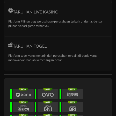
TARUHAN LIVE KASINO
Platform Pilihan bagi perusahaan-perusahaan terbaik di dunia, dengan
pilihan variasi game terbanyak
TARUHAN TOGEL
Platform togel yang menarik dari perusahan terbaik di dunia yang
menawarkan hadiah kemenangan besar