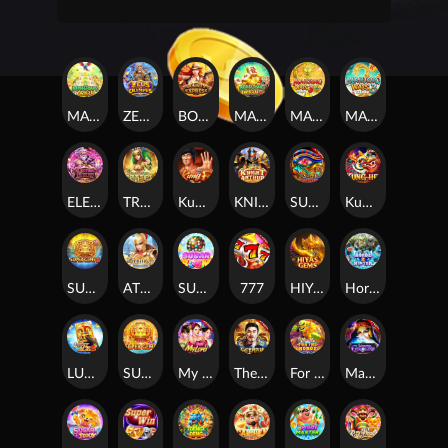
MAHJONG：ORIGIN
ZEUS OF OLYMPUS
BOUNTY EXPRESS
MAHJONG: ORIGIN 2
MAHJONG WAYS 3+
MAHJONG WAYS 3
ELECTRIC ZEUS
TREASURES OF AZTEC Z
KungFu
KNIGHT ARTHUR
SUPER AWESOME
Kung Hei
SUPER GEMS 2
ATHENA LUCKY SPREAD
SUGAR BOOM
777
HIYAS GEMS
Horde 2 Winter
LUCKY ACE 2
SUPER GEMS
My Lord
The Empire
For The Horde
Madame Caroline