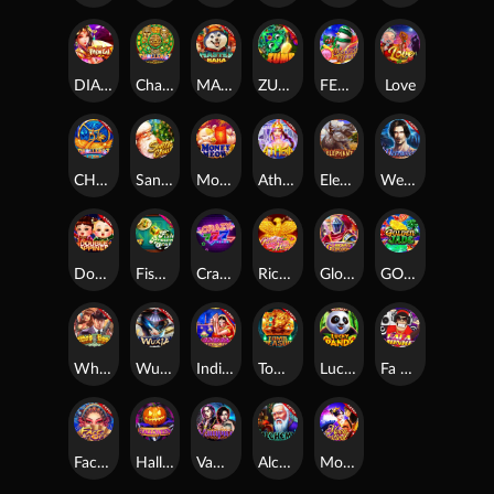
DIAO CHAN FA DA CAI
Challenge・Mayan Calendar
MASTER HAHA
ZUMA
FEATURE BUY・CHRISTMAS EXPRESS
Love
CHALLENGE・FU LU SHOU XI
Santa Claus
Money Meow
Athena
Elephant
Werewolf
Double Happiness
Fish Prawn Crab
Crazy 777
Rich & Happy
Glorious Kingdom
GOLDEN JADE
Who's The Boss
Wu Xia
India Treasure
Tomb Treasure
Lucky Panda
Fa Fa Monkey
Face Off
Halloween
Vampire
Alchemy
Moon Festival