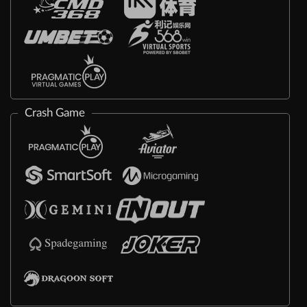
Crash Game