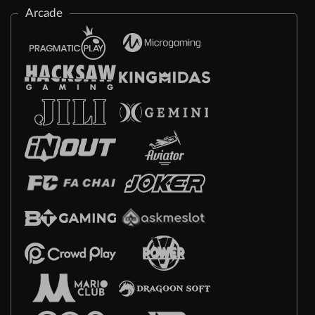
Arcade