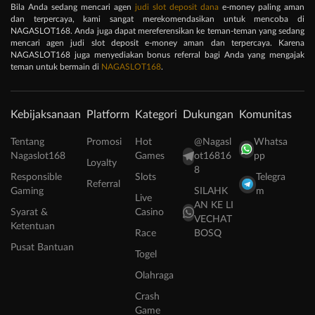
Bila Anda sedang mencari agen
judi slot deposit dana
e-money paling aman
dan terpercaya, kami sangat merekomendasikan untuk mencoba di
NAGASLOT168. Anda juga dapat mereferensikan ke teman-teman yang sedang
mencari agen judi slot deposit e-money aman dan terpercaya. Karena
NAGASLOT168 juga menyediakan bonus referral bagi Anda yang mengajak
teman untuk bermain di
NAGASLOT168
.
Kebijaksanaan
Platform
Kategori
Dukungan
Komunitas
Tentang
Promosi
Hot
@Nagasl
Whatsa
Nagaslot168
Games
ot16816
pp
Loyalty
8
Responsible
Slots
Telegra
Referral
Gaming
SILAHK
m
Live
AN KE LI
Syarat &
Casino
VECHAT
Ketentuan
Race
BOSQ
Pusat Bantuan
Togel
Olahraga
Crash
Game