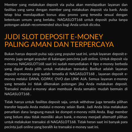
Member yang melakukan deposit via pulsa akan mendapatkan layanan dan
fasilitas yang sama dengan member yang melakukan deposit via bank. Anda
tetap bisa mendapatkan bonus atau promo yang tersedia sesuai dengan
ketentuan umum yang berlaku. NAGASLOT168 untuk deposit pulsa tanpa
potongan adalah recommended situs bagi Anda untuk dicoba.
JUDI SLOT DEPOSIT E-MONEY
PALING AMAN DAN TERPERCAYA
Bukan hanya deposit pulsa saja yang populer saat ini, untuk layanan deposit e-
money juga sangat populer di kalangan pencinta judi online. Untuk deposit via
e-money NAGASLOT168 saat ini sudah menyediakan 4 tipe e-money berbeda
yang dapat Anda pilih untuk melakukan transaksi. Berikut adalah layanan
deposit e-money yang sudah tersedia di NAGASLOT168 , layanan deposit e-
money melalui DANA, GOPAY, OVO dan LINK AJA. Semua layanan e-money
yang tersedia ini tidak dikenakan potongan jika Anda melakukan deposit.
Transaksi melalui e-money akan membuat Anda semakin mudah bermain di
NAGASLOT168 .
Tidak hanya untuk fasilitas deposit saja, untuk withdraw juga tersedia pilihan
transfer kepada Anda melalui e-money selain Bank. Jadi Anda bisa melakukan
penarikan dana langsung masuk ke dompet e-money milik Anda. Bagi member
yang belum atau tidak memiliki akun bank, e-money menjadi alternatif pilihan
untuk melakukan transaksi di NAGASLOT168
. Tidak heran saat ini banyak para
pecinta judi online yang beralih ke transaksi e-money saat ini.