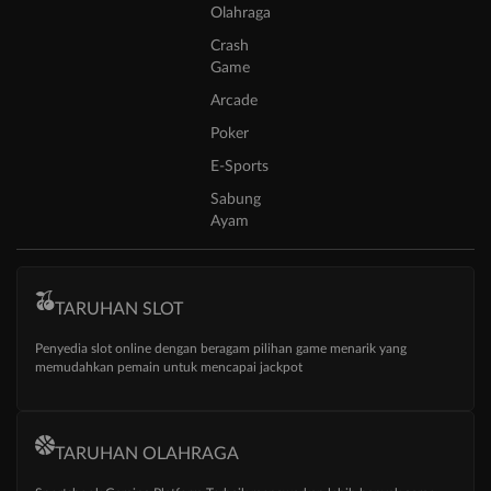
Olahraga
Crash
Game
Arcade
Poker
E-Sports
Sabung
Ayam
TARUHAN SLOT
Penyedia slot online dengan beragam pilihan game menarik yang
memudahkan pemain untuk mencapai jackpot
TARUHAN OLAHRAGA