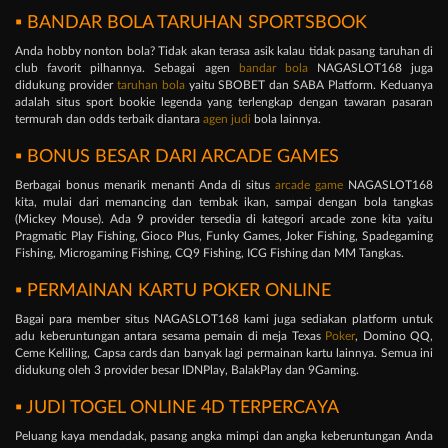
▪ BANDAR BOLA TARUHAN SPORTSBOOK
Anda hobby nonton bola? Tidak akan terasa asik kalau tidak pasang taruhan di
club favorit pilhannya. Sebagai agen
bandar bola
NAGASLOT168 juga
didukung provider
taruhan bola
yaitu SBOBET dan SABA Platform. Keduanya
adalah situs sport bookie legenda yang terlengkap dengan tawaran pasaran
termurah dan odds terbaik diantara
agen judi
bola lainnya.
▪ BONUS BESAR DARI ARCADE GAMES
Berbagai bonus menarik menanti Anda di situs
arcade game
NAGASLOT168
kita, mulai dari memancing dan tembak ikan, sampai dengan bola tangkas
(Mickey Mouse). Ada 9 provider tersedia di kategori arcade zone kita yaitu
Pragmatic Play Fishing, Gioco Plus, Funky Games, Joker Fishing, Spadegaming
Fishing, Microgaming Fishing, CQ9 Fishing, ICG Fishing dan MM Tangkas.
▪ PERMAINAN KARTU POKER ONLINE
Bagai para member situs NAGASLOT168 kami juga sediakan platform untuk
adu keberuntungan antara sesama pemain di meja Texas
Poker
, Domino QQ,
Ceme Keliling, Capsa cards dan banyak lagi permainan kartu lainnya. Semua ini
didukung oleh 3 provider besar IDNPlay, BalakPlay dan 9Gaming.
▪ JUDI TOGEL ONLINE 4D TERPERCAYA
Peluang kaya mendadak, pasang angka mimpi dan angka keberuntungan Anda