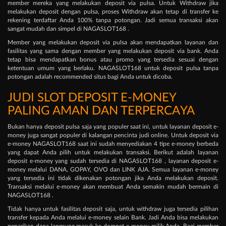
member mereka yang melakukan deposit via pulsa. Untuk Withdraw jika
melakukan deposit dengan pulsa, proses Withdraw akan tetap di transfer ke
rekening terdaftar Anda 100% tanpa potongan. Jadi semua transaksi akan
sangat mudah dan simpel di NAGASLOT168 .
Member yang melakukan deposit via pulsa akan mendapatkan layanan dan
fasilitas yang sama dengan member yang melakukan deposit via bank. Anda
tetap bisa mendapatkan bonus atau promo yang tersedia sesuai dengan
ketentuan umum yang berlaku. NAGASLOT168 untuk deposit pulsa tanpa
potongan adalah recommended situs bagi Anda untuk dicoba.
JUDI SLOT DEPOSIT E-MONEY
PALING AMAN DAN TERPERCAYA
Bukan hanya deposit pulsa saja yang populer saat ini, untuk layanan deposit e-
money juga sangat populer di kalangan pencinta judi online. Untuk deposit via
e-money NAGASLOT168 saat ini sudah menyediakan 4 tipe e-money berbeda
yang dapat Anda pilih untuk melakukan transaksi. Berikut adalah layanan
deposit e-money yang sudah tersedia di NAGASLOT168 , layanan deposit e-
money melalui DANA, GOPAY, OVO dan LINK AJA. Semua layanan e-money
yang tersedia ini tidak dikenakan potongan jika Anda melakukan deposit.
Transaksi melalui e-money akan membuat Anda semakin mudah bermain di
NAGASLOT168 .
Tidak hanya untuk fasilitas deposit saja, untuk withdraw juga tersedia pilihan
transfer kepada Anda melalui e-money selain Bank. Jadi Anda bisa melakukan
penarikan dana langsung masuk ke dompet e-money milik Anda. Bagi member