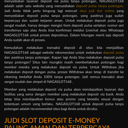
menyediakan layanan deposit via pulsa tanpa potongan, NAGASLOT168
adalah salah satu website yang menyediakan
deposit pulsa tanpa potongan
.
Jadi Anda tidak perlu bingung lagi mencari
situs judi slot online
yang
menyediakan deposit pulsa tanpa potongan, yang pastinya juga sudah
terpercaya dan sudah terjamin aman. Untuk melakukan deposit pulsa juga
sangat mudah, hanya dengan mengisi form deposit pulsa sertakan nomor seri
transfernya saja atau Anda bisa konfirmasi melalui Livechat atau Whatsapp
NAGASLOT168 untuk proses depositnya. Dalam hitungan menit saja deposit
Anda sudah akan di proses.
Kemudahan melakukan transaksi deposit di situs kita menjadikan
NAGASLOT168 sebagai website rekomendasi untuk melakukan
deposit pulsa
dan pastinya tanpa potongan. Kapan lagi Anda bisa melakukan deposit pulsa
tanpa potongan? Situs lain mungkin masih memberlakukan potongan bagi
member mereka yang melakukan deposit via pulsa. Untuk Withdraw jika
melakukan deposit dengan pulsa, proses Withdraw akan tetap di transfer ke
rekening terdaftar Anda 100% tanpa potongan. Jadi semua transaksi akan
sangat mudah dan simpel di NAGASLOT168 .
Member yang melakukan deposit via pulsa akan mendapatkan layanan dan
fasilitas yang sama dengan member yang melakukan deposit via bank. Anda
tetap bisa mendapatkan bonus atau promo yang tersedia sesuai dengan
ketentuan umum yang berlaku. NAGASLOT168 untuk deposit pulsa tanpa
potongan adalah recommended situs bagi Anda untuk dicoba.
JUDI SLOT DEPOSIT E-MONEY