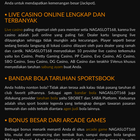
Anda untuk mendapatkan kemenangan besar (Jackpot).
▪ LIVE CASINO ONLINE LENGKAP DAN
TERBANYAK
Live casino
paling digemari oleh para member setia NAGASLOT168, karena live
casino adalah judi online yang paling fair. Dealer kartu langsung live
ditayangkan sehingga tidak mungkin ada kecurangan. Player seperti benar
sedang berada langsung di lokasi casino dilayani oleh para dealer yang ramah
dan cantik. NAGASLOT168 menyediakan 10 provider live casino terkemuka
yaitu Ion Casino, Pretty Gaming Casino, PP Casino, Evo Casino, AG Casino,
SBO Casino, Sexy Casino, DG Casino, AB Casino dan terakhir SVenus khusus
menyediakan taruhan
sabung ayam
buat Anda.
▪ BANDAR BOLA TARUHAN SPORTSBOOK
Anda hobby nonton bola? Tidak akan terasa asik kalau tidak pasang taruhan di
club favorit pilhannya. Sebagai agen
bandar bola
NAGASLOT168 juga
didukung provider
taruhan bola
yaitu SBOBET dan SABA Platform. Keduanya
adalah situs sport bookie legenda yang terlengkap dengan tawaran pasaran
termurah dan odds terbaik diantara
agen judi
bola lainnya.
▪ BONUS BESAR DARI ARCADE GAMES
Berbagai bonus menarik menanti Anda di situs
arcade game
NAGASLOT168
kita, mulai dari memancing dan tembak ikan, sampai dengan bola tangkas
(Mickey Mouse). Ada 9 provider tersedia di kategori arcade zone kita yaitu