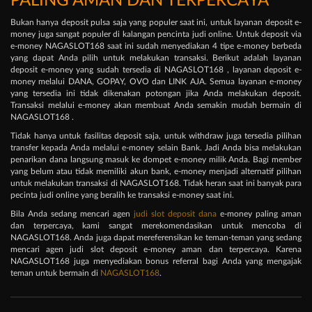
PALING AMAN DAN TERPERCAYA
Bukan hanya deposit pulsa saja yang populer saat ini, untuk layanan deposit e-
money juga sangat populer di kalangan pencinta judi online. Untuk deposit via
e-money NAGASLOT168 saat ini sudah menyediakan 4 tipe e-money berbeda
yang dapat Anda pilih untuk melakukan transaksi. Berikut adalah layanan
deposit e-money yang sudah tersedia di NAGASLOT168 , layanan deposit e-
money melalui DANA, GOPAY, OVO dan LINK AJA. Semua layanan e-money
yang tersedia ini tidak dikenakan potongan jika Anda melakukan deposit.
Transaksi melalui e-money akan membuat Anda semakin mudah bermain di
NAGASLOT168 .
Tidak hanya untuk fasilitas deposit saja, untuk withdraw juga tersedia pilihan
transfer kepada Anda melalui e-money selain Bank. Jadi Anda bisa melakukan
penarikan dana langsung masuk ke dompet e-money milik Anda. Bagi member
yang belum atau tidak memiliki akun bank, e-money menjadi alternatif pilihan
untuk melakukan transaksi di NAGASLOT168
. Tidak heran saat ini banyak para
pecinta judi online yang beralih ke transaksi e-money saat ini.
Bila Anda sedang mencari agen
judi slot deposit dana
e-money paling aman
dan terpercaya, kami sangat merekomendasikan untuk mencoba di
NAGASLOT168. Anda juga dapat mereferensikan ke teman-teman yang sedang
mencari agen judi slot deposit e-money aman dan terpercaya. Karena
NAGASLOT168 juga menyediakan bonus referral bagi Anda yang mengajak
teman untuk bermain di
NAGASLOT168
.