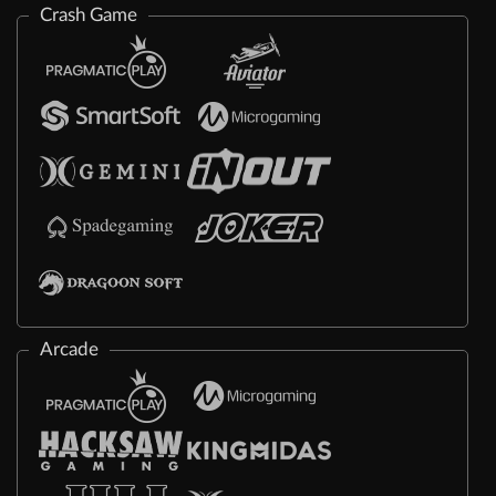
Crash Game
Arcade