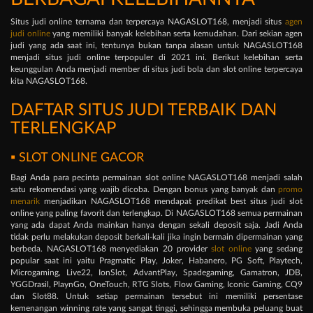
Situs judi online ternama dan terpercaya NAGASLOT168, menjadi situs
agen
judi online
yang memiliki banyak kelebihan serta kemudahan. Dari sekian agen
judi yang ada saat ini, tentunya bukan tanpa alasan untuk NAGASLOT168
menjadi situs judi online terpopuler di 2021 ini. Berikut kelebihan serta
keunggulan Anda menjadi member di situs judi bola dan slot online terpercaya
kita NAGASLOT168.
DAFTAR SITUS JUDI TERBAIK DAN
TERLENGKAP
▪ SLOT ONLINE GACOR
Bagi Anda para pecinta permainan slot online NAGASLOT168 menjadi salah
satu rekomendasi yang wajib dicoba. Dengan bonus yang banyak dan
promo
menarik
menjadikan NAGASLOT168 mendapat predikat best situs judi slot
online yang paling favorit dan terlengkap. Di NAGASLOT168 semua permainan
yang ada dapat Anda mainkan hanya dengan sekali deposit saja. Jadi Anda
tidak perlu melakukan deposit berkali-kali jika ingin bermain dipermainan yang
berbeda. NAGASLOT168 menyediakan 20 provider
slot online
yang sedang
popular saat ini yaitu Pragmatic Play, Joker, Habanero, PG Soft, Playtech,
Microgaming, Live22, IonSlot, AdvantPlay, Spadegaming, Gamatron, JDB,
YGGDrasil, PlaynGo, OneTouch, RTG Slots, Flow Gaming, Iconic Gaming, CQ9
dan Slot88. Untuk setiap permainan tersebut ini memiliki persentase
kemenangan winning rate yang sangat tinggi, sehingga membuka peluang buat