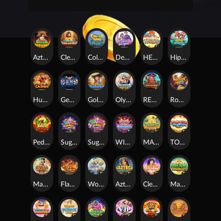
Aztec Rush Bonanza
Cleopatra's Treasure
Colour Game Mega Bonus
Dear Senpai
HEAVENLY FEAST WITH WUKONG
Hippo Splash
Hunk Cai Shen
Gems of Valhalla
Gold Rush Bonanza
Olympus Fortune
REDBEARD TREASURE
Rooster Blitz
Pedas Gila
Sugar Blast
Sugar Blast Frenzy
WILD WITCH SUGAR BONANZA
MAYA TEMPLE OF FORTUNE
TOMYUM BONANZA
Mahjong Beauty
Flame of Fortune
Wonder Ace
Aztec Fortune
Cleopatra's Fortune Ways
Mahjong Dragon Ways