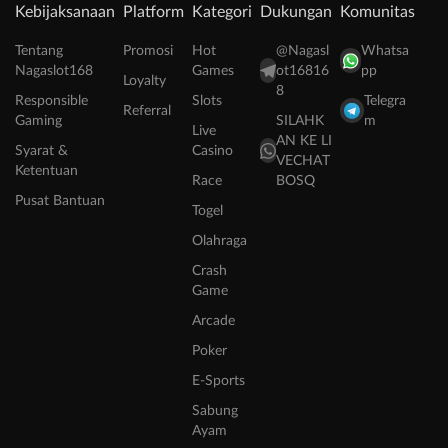
Kebijaksanaan
Platform
Kategori
Dukungan
Komunitas
Tentang
Promosi
Hot
@Nagasl
Whatsa
Nagaslot168
Games
ot16816
pp
Loyalty
8
Responsible
Slots
Telegra
Referral
Gaming
SILAHK
m
Live
AN KE LI
Syarat &
Casino
VECHAT
Ketentuan
Race
BOSQ
Pusat Bantuan
Togel
Olahraga
Crash
Game
Arcade
Poker
E-Sports
Sabung
Ayam