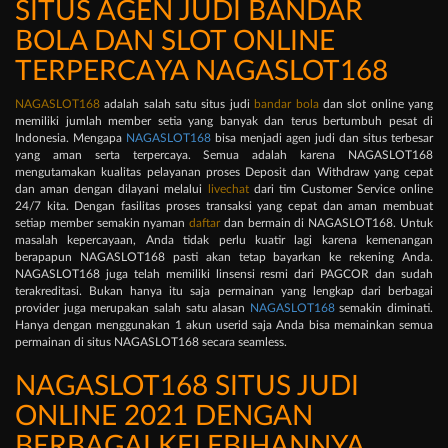
SITUS AGEN JUDI BANDAR
BOLA DAN SLOT ONLINE
TERPERCAYA NAGASLOT168
NAGASLOT168
adalah salah satu situs judi
bandar bola
dan slot online yang
memiliki jumlah member setia yang banyak dan terus bertumbuh pesat di
Indonesia. Mengapa
NAGASLOT168
bisa menjadi agen judi dan situs terbesar
yang aman serta terpercaya. Semua adalah karena NAGASLOT168
mengutamakan kualitas pelayanan proses Deposit dan Withdraw yang cepat
dan aman dengan dilayani melalui
livechat
dari tim Customer Service online
24/7 kita. Dengan fasilitas proses transaksi yang cepat dan aman membuat
setiap member semakin nyaman
daftar
dan bermain di NAGASLOT168. Untuk
masalah kepercayaan, Anda tidak perlu kuatir lagi karena kemenangan
berapapun NAGASLOT168 pasti akan tetap bayarkan ke rekening Anda.
NAGASLOT168 juga telah memiliki linsensi resmi dari PAGCOR dan sudah
terakreditasi. Bukan hanya itu saja permainan yang lengkap dari berbagai
provider juga merupakan salah satu alasan
NAGASLOT168
semakin diminati.
Hanya dengan menggunakan 1 akun userid saja Anda bisa memainkan semua
permainan di situs NAGASLOT168 secara seamless.
NAGASLOT168 SITUS JUDI
ONLINE 2021 DENGAN
BERBAGAI KELEBIHANNYA