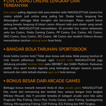
▪ LIVE CASINO ONLINE LENGKAP DAN
TERBANYAK
Live casino
paling digemari oleh para member setia NAGASLOT168, karena live
casino adalah judi online yang paling fair. Dealer kartu langsung live
ditayangkan sehingga tidak mungkin ada kecurangan. Player seperti benar
sedang berada langsung di lokasi casino dilayani oleh para dealer yang ramah
dan cantik. NAGASLOT168 menyediakan 10 provider live casino terkemuka
yaitu Ion Casino, Pretty Gaming Casino, PP Casino, Evo Casino, AG Casino,
SBO Casino, Sexy Casino, DG Casino, AB Casino dan terakhir SVenus khusus
menyediakan taruhan
sabung ayam
buat Anda.
▪ BANDAR BOLA TARUHAN SPORTSBOOK
Anda hobby nonton bola? Tidak akan terasa asik kalau tidak pasang taruhan di
club favorit pilhannya. Sebagai agen
bandar bola
NAGASLOT168 juga
didukung provider
taruhan bola
yaitu SBOBET dan SABA Platform. Keduanya
adalah situs sport bookie legenda yang terlengkap dengan tawaran pasaran
termurah dan odds terbaik diantara
agen judi
bola lainnya.
▪ BONUS BESAR DARI ARCADE GAMES
Berbagai bonus menarik menanti Anda di situs
arcade game
NAGASLOT168
kita, mulai dari memancing dan tembak ikan, sampai dengan bola tangkas
(Mickey Mouse). Ada 9 provider tersedia di kategori arcade zone kita yaitu
Pragmatic Play Fishing, Gioco Plus, Funky Games, Joker Fishing, Spadegaming
Fishing, Microgaming Fishing, CQ9 Fishing, ICG Fishing dan MM Tangkas.