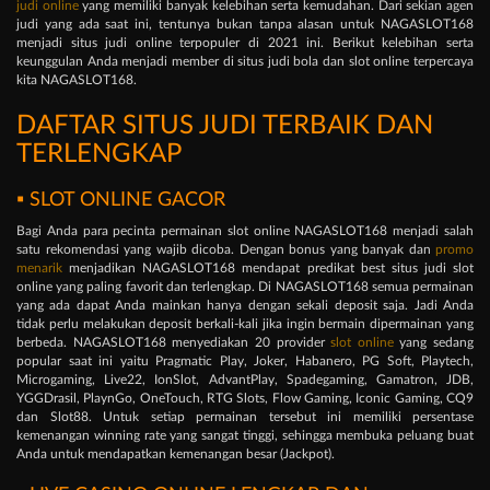
judi online
yang memiliki banyak kelebihan serta kemudahan. Dari sekian agen
judi yang ada saat ini, tentunya bukan tanpa alasan untuk NAGASLOT168
menjadi situs judi online terpopuler di 2021 ini. Berikut kelebihan serta
keunggulan Anda menjadi member di situs judi bola dan slot online terpercaya
kita NAGASLOT168.
DAFTAR SITUS JUDI TERBAIK DAN
TERLENGKAP
▪ SLOT ONLINE GACOR
Bagi Anda para pecinta permainan slot online NAGASLOT168 menjadi salah
satu rekomendasi yang wajib dicoba. Dengan bonus yang banyak dan
promo
menarik
menjadikan NAGASLOT168 mendapat predikat best situs judi slot
online yang paling favorit dan terlengkap. Di NAGASLOT168 semua permainan
yang ada dapat Anda mainkan hanya dengan sekali deposit saja. Jadi Anda
tidak perlu melakukan deposit berkali-kali jika ingin bermain dipermainan yang
berbeda. NAGASLOT168 menyediakan 20 provider
slot online
yang sedang
popular saat ini yaitu Pragmatic Play, Joker, Habanero, PG Soft, Playtech,
Microgaming, Live22, IonSlot, AdvantPlay, Spadegaming, Gamatron, JDB,
YGGDrasil, PlaynGo, OneTouch, RTG Slots, Flow Gaming, Iconic Gaming, CQ9
dan Slot88. Untuk setiap permainan tersebut ini memiliki persentase
kemenangan winning rate yang sangat tinggi, sehingga membuka peluang buat
Anda untuk mendapatkan kemenangan besar (Jackpot).