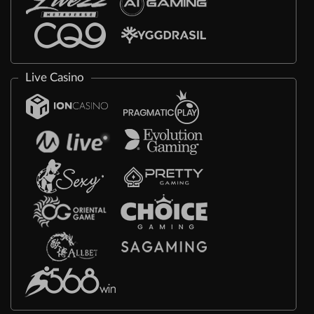
Live Casino