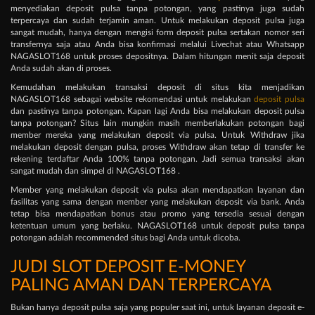
menyediakan deposit pulsa tanpa potongan, yang pastinya juga sudah
terpercaya dan sudah terjamin aman. Untuk melakukan deposit pulsa juga
sangat mudah, hanya dengan mengisi form deposit pulsa sertakan nomor seri
transfernya saja atau Anda bisa konfirmasi melalui Livechat atau Whatsapp
NAGASLOT168 untuk proses depositnya. Dalam hitungan menit saja deposit
Anda sudah akan di proses.
Kemudahan melakukan transaksi deposit di situs kita menjadikan
NAGASLOT168 sebagai website rekomendasi untuk melakukan
deposit pulsa
dan pastinya tanpa potongan. Kapan lagi Anda bisa melakukan deposit pulsa
tanpa potongan? Situs lain mungkin masih memberlakukan potongan bagi
member mereka yang melakukan deposit via pulsa. Untuk Withdraw jika
melakukan deposit dengan pulsa, proses Withdraw akan tetap di transfer ke
rekening terdaftar Anda 100% tanpa potongan. Jadi semua transaksi akan
sangat mudah dan simpel di NAGASLOT168 .
Member yang melakukan deposit via pulsa akan mendapatkan layanan dan
fasilitas yang sama dengan member yang melakukan deposit via bank. Anda
tetap bisa mendapatkan bonus atau promo yang tersedia sesuai dengan
ketentuan umum yang berlaku. NAGASLOT168 untuk deposit pulsa tanpa
potongan adalah recommended situs bagi Anda untuk dicoba.
JUDI SLOT DEPOSIT E-MONEY
PALING AMAN DAN TERPERCAYA
Bukan hanya deposit pulsa saja yang populer saat ini, untuk layanan deposit e-