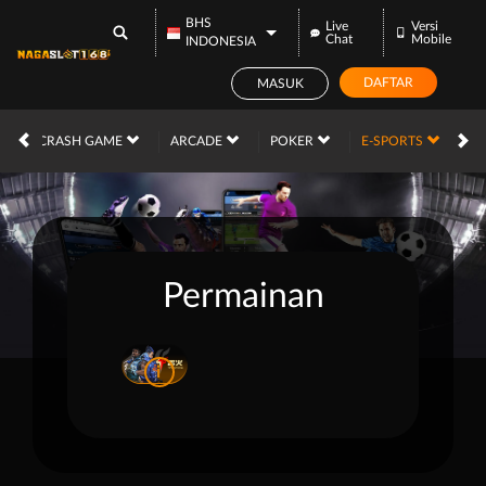
BHS
Live
Versi
Chat
Mobile
INDONESIA
DAFTAR
MASUK
CRASH GAME
ARCADE
POKER
E-SPORTS
S
Permainan
i